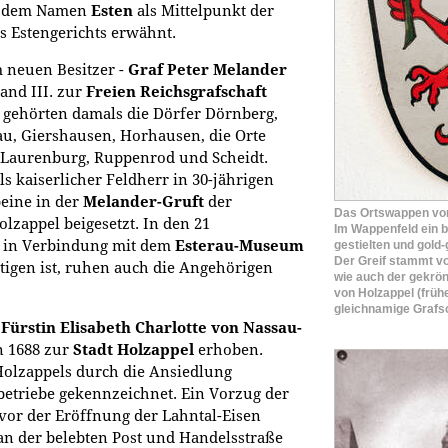
r dem Namen
Esten
als Mittelpunkt der
es Estengerichts erwähnt.
 neuen Besitzer -
Graf Peter Melander
nand III. zur
Freien Reichsgrafschaft
 gehörten damals die Dörfer Dörnberg,
au, Giershausen, Horhausen, die Orte
, Laurenburg, Ruppenrod und Scheidt.
 kaiserlicher Feldherr in 30-jährigen
beine in der
Melander-Gruft
der
Das Ortswappen vo
lzappel beigesetzt. In den 21
Im Wappenfeld ein b
ie in Verbindung mit dem
Esterau-Museum
gestielten und gold-
Der Greif stammt vo
tigen ist, ruhen auch die Angehörigen
wie auch der gekrön
von Holzappel (früh
gleichnamige Grafsc
,
Fürstin Elisabeth Charlotte von Nassau-
n 1688 zur
Stadt Holzappel
erhoben.
Holzappels durch die Ansiedlung
etriebe gekennzeichnet. Ein Vorzug der
t vor der Eröffnung der Lahntal-Eisen
 an der belebten Post und Handelsstraße