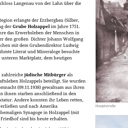
Schloss Langenau von der Lahn über die
egion erlangte der Erzbergbau (Silber,
ng der
Grube Holzappel
im Jahre 1751.
hre das Erwerbsleben der Menschen in
e er den großen Dichter Johann Wolfgang
ächen mit dem Grubendirektor Ludwig
ühmte Literat und Mineraloge besuchte
unteren Marktplatz, dem heutigen
 zahlreiche
jüdische Mitbürger
als
tsleben Holzappels beteiligt. Sie wurden
romnacht (09.11.1938) gewaltsam aus ihren
on ihnen starben anschließend in den
ktatur. Andere konnten ihr Leben retten,
verließen und nach Amerika
Hauptstraße
hemaligen Synagoge in Holzappel (mit
Friedhof sind bis heute erhalten.