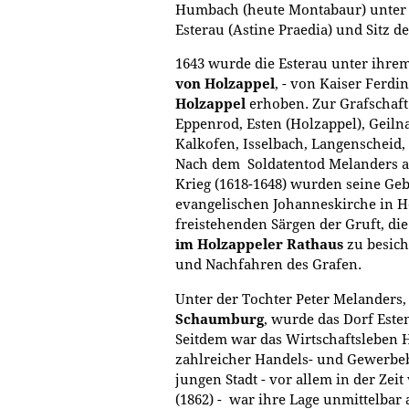
Humbach (heute Montabaur) unte
Esterau (Astine Praedia) und Sitz d
1643 wurde die Esterau unter ihrem
von Holzappel
, - von Kaiser Ferdi
Holzappel
erhoben. Zur Grafschaft
Eppenrod, Esten (Holzappel), Geiln
Kalkofen, Isselbach, Langenscheid
Nach dem Soldatentod Melanders als
Krieg (1618-1648) wurden seine Ge
evangelischen Johanneskirche in Ho
freistehenden Särgen der Gruft, d
im Holzappeler Rathaus
zu besich
und Nachfahren des Grafen.
Unter der Tochter Peter Melanders
Schaumburg
, wurde das Dorf Este
Seitdem war das Wirtschaftsleben 
zahlreicher Handels- und Gewerbeb
jungen Stadt - vor allem in der Zei
(1862) - war ihre Lage unmittelbar