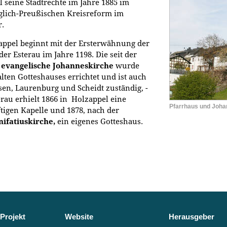
 seine Stadtrechte im Jahre 1885 im
lich-Preußischen Kreisreform im
r.
zappel beginnt mit der Ersterwähnung der
er Esterau im Jahre 1198. Die seit der
)
evangelische Johanneskirche
wurde
ten Gotteshauses errichtet und ist auch
n, Laurenburg und Scheidt zuständig, -
erau erhielt 1866 in Holzappel eine
Pfarrhaus und Joha
ftigen Kapelle und 1878, nach der
nifatiuskirche,
ein eigenes Gotteshaus.
Projekt
Website
Herausgeber