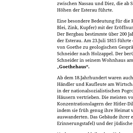
zwischen Nassau und Diez, die ab 
Höhen der Esterau führte.
Eine besondere Bedeutung für die R
Blei, Zink, Kupfer) mit der Eröffnu
Der Bergbau bestimmte über 200 Ja
der Esterau. Am 23.Juli 1815 führt
von Goethe zu geologischen Gespr
Schneider nach Holzappel. Der ber
Schneider in seinem Wohnhaus am 
„
Goethehaus“.
Ab dem 18.Jahrhundert waren auch
Händler und Kaufleute am Wirtschaf
in der nationalsozialistischen Pog
Häusern vertrieben. Die meisten v
Konzentrationslagern der Hitler-Di
indem sie früh genug ihre Heimat 
auswanderten. Das Gebäude ihrer e
Erinnerungstafel) und der jüdische 