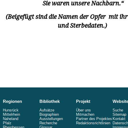
Sie waren unsere Nachbarn.“
(Beigefügt sind die Namen der Opfer mit ih
und Sterbedaten.)
Regionen
Bibliothek
Projekt
Websit
Hunsrück
Aufsätze
Über uns
Suche
Mittelrhein
Biographien
Mitmachen
Sitemap
Naheland
Ausstellungen
Partner des Projektes
Kontakt
Pfalz
Recherche
Redaktionsrichtlinien
Datensch
Rheinhessen
Glossar
Impress